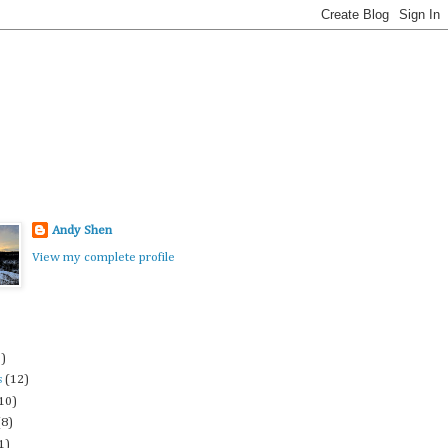
Andy Shen
View my complete profile
3)
s
(12)
10)
(8)
1)