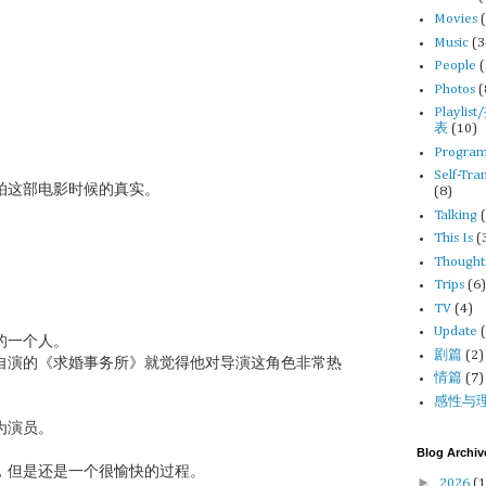
Movies
Music
(3
People
Photos
(
Playli
表
(10)
Progra
Self-Tra
拍这部电影时候的真实。
(8)
Talking
This Is
(
Thought
Trips
(6
TV
(4)
Update
的一个人。
剧篇
(2)
自演的《求婚事务所》就觉得他对导演这角色非常热
情篇
(7)
感性与
为演员。
Blog Archiv
，但是还是一个很愉快的过程。
►
2026
(1