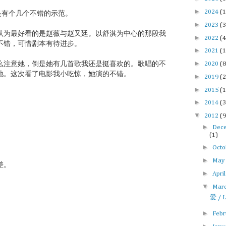
►
2024
(1
是有个几个不错的示范。
►
2023
(3
认为最好看的是赵薇与赵又廷。以舒淇为中心的那段我
►
2022
(4
不错，可惜剧本有待进步。
►
2021
(1
►
2020
(8
么注意她，倒是她有几首歌我还是挺喜欢的。歌唱的不
地。这次看了电影我小吃惊，她演的不错。
►
2019
(2
►
2015
(1
►
2014
(3
▼
2012
(9
►
Dec
(1)
►
Oct
►
Ma
差。
►
Apri
▼
Mar
爱 / 
►
Feb