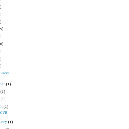
)
)
)
9)
)
0)
)
)
)
ember
ober
(1)
y
(1)
l
(1)
ch
(1)
LOVE
ruary
(1)