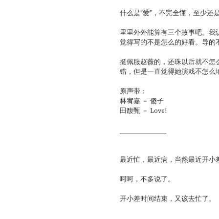
什么是“爱”，不完全懂，至少还
里里外外能算有三个故事吧。我
觉得写的不是怎么的好看。导的
挺佩服赵薇的，还珠以后就不怎
错，但是一直觉得她演戏不怎么
原声带：
林宥嘉 － 傻子
田馥甄 － Love!
___________________
最近忙，最近病，当然最近开小
呵呵，不多说了。
开小差时间结束，又该去忙了。