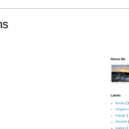
ns
About Me
Labels
Books
(
Chapter
Family
(
Friends
Games
(